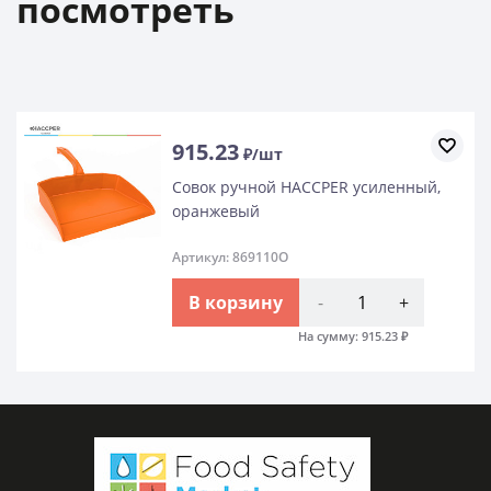
посмотреть
915.23
₽/шт
Совок ручной HACCPER усиленный,
оранжевый
Артикул: 869110O
В корзину
-
+
На сумму:
915.23
₽