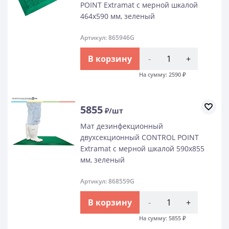
POINT Extramat с мерной шкалой
464х590 мм, зеленый
Артикул: 865946G
В корзину
-
+
На сумму:
2590
₽
5855
₽/шт
Мат дезинфекционный
двухсекционный CONTROL POINT
Extramat с мерной шкалой 590х855
мм, зеленый
Артикул: 868559G
В корзину
-
+
На сумму:
5855
₽