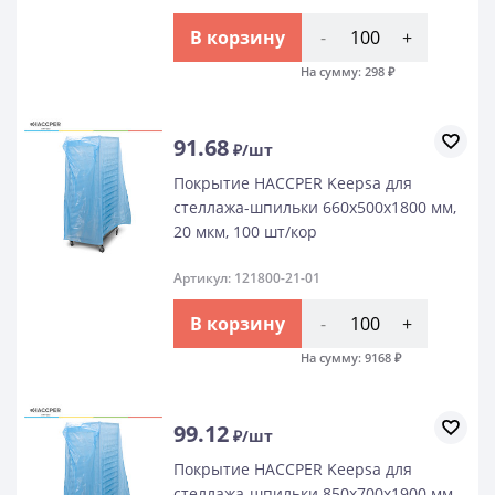
В корзину
-
+
На сумму:
298
₽
91.68
₽/шт
Покрытие HACCPER Keepsa для
стеллажа-шпильки 660х500х1800 мм,
20 мкм, 100 шт/кор
Артикул: 121800-21-01
В корзину
-
+
На сумму:
9168
₽
99.12
₽/шт
Покрытие HACCPER Keepsa для
стеллажа-шпильки 850x700x1900 мм,