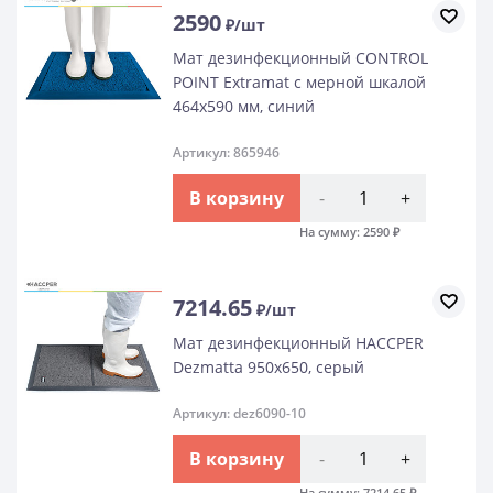
2590
₽/шт
Мат дезинфекционный CONTROL
POINT Extramat с мерной шкалой
464х590 мм, синий
Артикул: 865946
В корзину
-
+
На сумму:
2590
₽
7214.65
₽/шт
Мат дезинфекционный HACCPER
Dezmatta 950х650, серый
Артикул: dez6090-10
В корзину
-
+
На сумму:
7214.65
₽