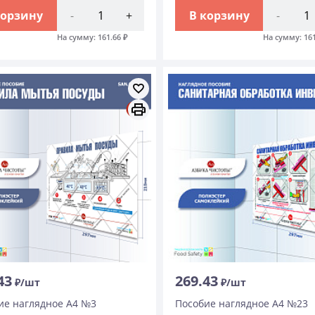
корзину
-
+
В корзину
-
На сумму:
161.66
₽
На сумму:
16
43
269.43
₽/шт
₽/шт
ие наглядное А4 №3
Пособие наглядное А4 №23