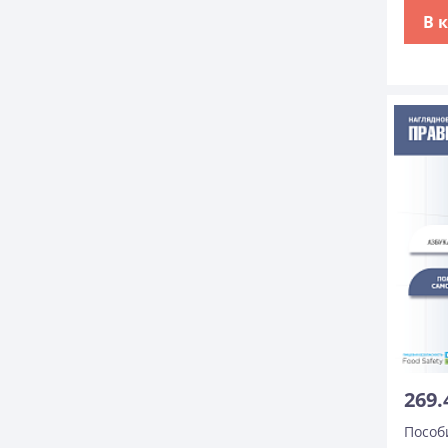
В 
269.
Пособ