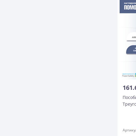
161.
Пособ
Треуг
Артику