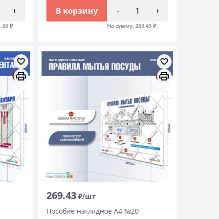
+
В корзину
-
+
1.66
₽
На сумму:
269.43
₽
269.43
₽/шт
Пособие наглядное А4 №20