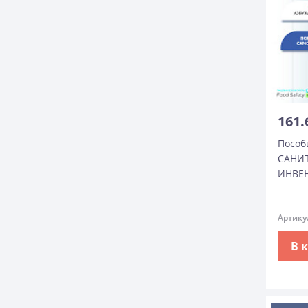
161.
Пособ
САНИТ
ИНВЕ
Артику
В 