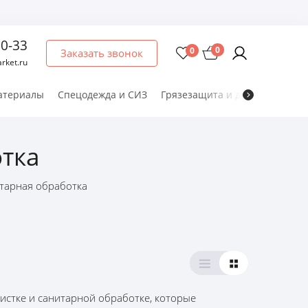
60-33
0
0
Заказать звонок
rket.ru
атериалы
Спецодежда и СИЗ
Грязезащита и дезматы
Мет
отка
итарная обработка
чистке и санитарной обработке, которые