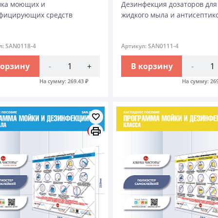
ка моющих и
Дезинфекция дозаторов для
фицирующих средств
жидкого мыла и антисептик
л: SAN0118-4
Артикул: SAN0111-4
корзину
-
+
В корзину
-
На сумму:
269.43
₽
На сумму:
26