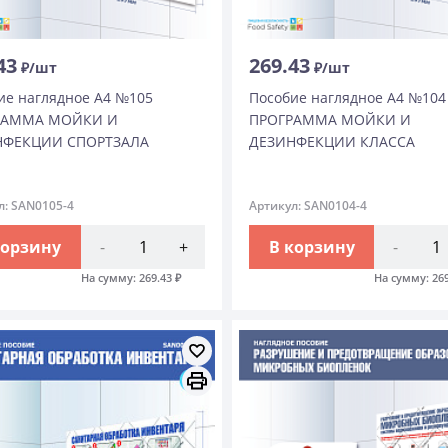
43
269.43
₽/шт
₽/шт
ие наглядное А4 №105
Пособие наглядное А4 №104
РАММА МОЙКИ И
ПРОГРАММА МОЙКИ И
НФЕКЦИИ СПОРТЗАЛА
ДЕЗИНФЕКЦИИ КЛАССА
л: SAN0105-4
Артикул: SAN0104-4
корзину
-
+
В корзину
-
На сумму:
269.43
₽
На сумму:
26