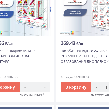
66
269.43
₽/шт
₽/шт
ие наглядное А5 №23
Пособие наглядное А4 №89
АРН. ОБРАБОТКА
РАЗРУШЕНИЕ И ПРЕДОТВР
НТАРЯ
ОБРАЗОВАНИЯ БИОПЛЕНОК
л: SAN0023-5
Артикул: SAN0089-4
корзину
-
+
В корзину
-
На сумму:
161.66
₽
На сумму:
26