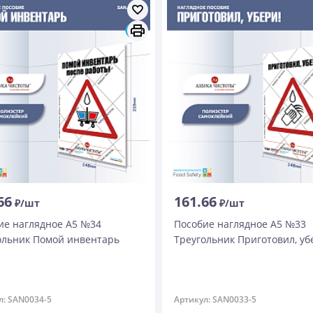
66
161.66
₽/шт
₽/шт
ие наглядное А5 №34
Пособие наглядное А5 №33
ольник Помой инвентарь
Треугольник Приготовил, уб
л: SAN0034-5
Артикул: SAN0033-5