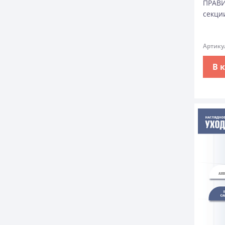
ПРАВ
секци
Артику
В 