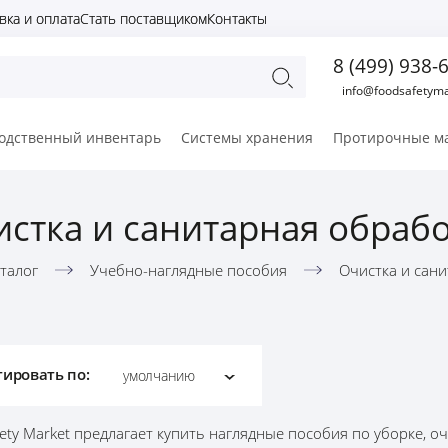
вка и оплата
Стать поставщиком
Контакты
8 (499) 938-
info@foodsafetyma
одственный инвентарь
Системы хранения
Протирочные м
стка и санитарная обраб
талог
Учебно-наглядные пособия
Очистка и сан
тировать по:
умолчанию
ety Market предлагает купить наглядные пособия по уборке, о