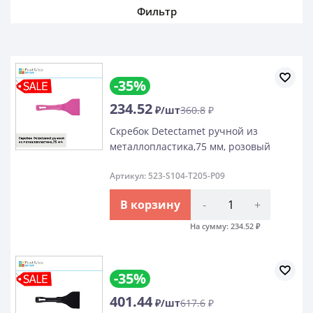
Фильтр
-35%
234.52
₽/шт
360.8
₽
Скребок Detectamet ручной из
металлопластика,75 мм, розовый
Артикул: 523-S104-T205-P09
В корзину
-
+
На сумму:
234.52
₽
-35%
401.44
₽/шт
617.6
₽