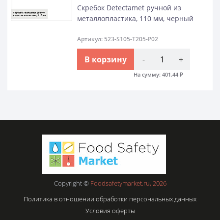
Скребок Detectamet ручной из
металлопластика, 110 мм, черный
Артикул: 523-S105-T205-P02
В корзину
-
+
На сумму:
401.44
₽
Copyright ©
Foodsafetymarket.ru, 2026
Политика в отношении обработки персональных данных
Условия оферты