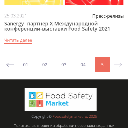
25.03.2021
Пресс-релизы
Sanergy- партнер Х Международной
конференции-выставки Food Safety 2021
Читать далее
01
02
03
04
5
Copyright ©
Foodsafetymarket.ru, 2026
Политика в отношении обработки персональных данных