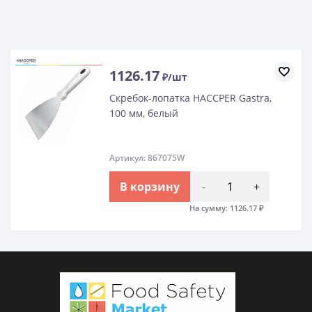
1126.17
₽/шт
Скребок-лопатка HACCPER Gastra,
100 мм, белый
Артикул: 867075W
В корзину
-
+
На сумму:
1126.17
₽