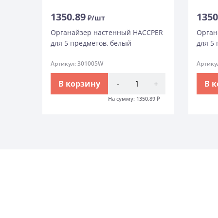
1350.89
1350
₽/шт
Органайзер настенный HACCPER
Орган
для 5 предметов, белый
для 5
Артикул: 301005W
Артику
В корзину
-
+
В 
На сумму:
1350.89
₽