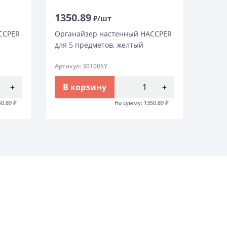
1350.89
₽/шт
CCPER
Органайзер настенный HACCPER
для 5 предметов, желтый
Артикул: 301005Y
+
В корзину
-
+
50.89
₽
На сумму:
1350.89
₽