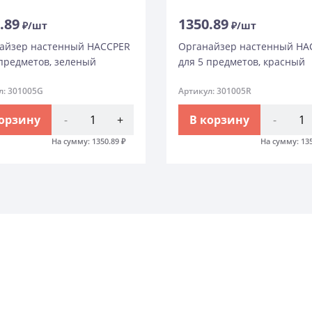
.89
1350.89
₽/шт
₽/шт
айзер настенный HACCPER
Органайзер настенный HA
 предметов, зеленый
для 5 предметов, красный
л: 301005G
Артикул: 301005R
корзину
-
+
В корзину
-
На сумму:
1350.89
₽
На сумму:
13