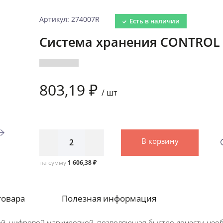
Артикул: 274007R
Есть в наличии
Система хранения CONTROL P
803,19 ₽
/
шт
В корзину
на сумму
1 606,38 ₽
товара
Полезная информация
ной, цифровой маркировкой, позволяющая быстро донести не