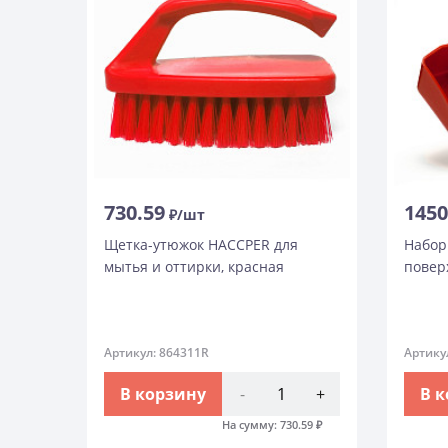
730.59
1450
₽/шт
ножей
Щетка-утюжок HACCPER для
Набор
мытья и оттирки, красная
повер
к,
Артикул: 864311R
Артику
+
В корзину
-
+
В 
9.35
₽
На сумму:
730.59
₽