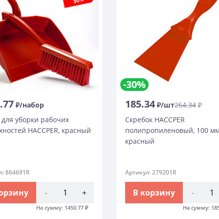
-30%
.77
185.34
₽/набор
₽/шт
264.34
₽
 для уборки рабочих
Скребок HACCPER
хностей HACCPER, красный
полипропиленовый, 100 мм
красный
л: 864691R
Артикул: 279201R
корзину
-
+
В корзину
-
На сумму:
1450.77
₽
На сумму:
18