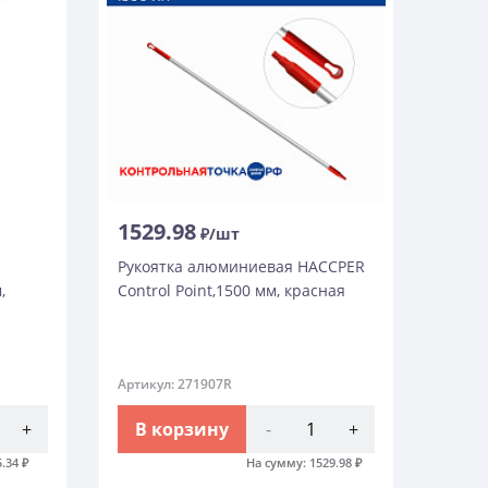
1529.98
₽/шт
Рукоятка алюминиевая HACCPER
,
Control Point,1500 мм, красная
Артикул: 271907R
+
В корзину
-
+
5.34
₽
На сумму:
1529.98
₽