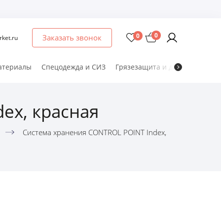
0
0
Заказать звонок
ket.ru
атериалы
Спецодежда и СИЗ
Грязезащита и дезматы
Мет
ex, красная
Система хранения CONTROL POINT Index,