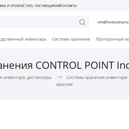
вка и оплата
Стать поставщиком
Контакты
info@foodsafetymar
одственный инвентарь
Системы хранения
Протирочные м
анения CONTROL POINT Ind
я инвентаря, диспенсеры
Системы хранения инвентаря
красная