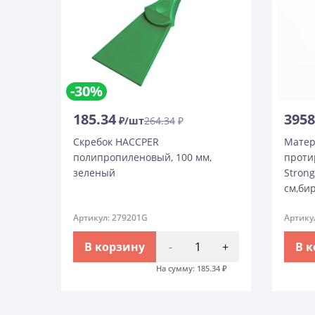
-30%
185.34
3958
₽/шт
264.34
₽
Скребок HACCPER
Матер
полипропиленовый, 100 мм,
проти
зеленый
Strong
см,би
Артикул: 279201G
Артику
В корзину
-
+
В 
На сумму:
185.34
₽