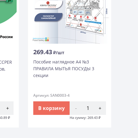
269.43
₽/шт
Пособие наглядное А4 №3
CCPER
ПРАВИЛА МЫТЬЯ ПОСУДЫ 3
ов,
секции
Артикул: SAN0003-4
+
В корзину
-
+
50.89
₽
На сумму:
269.43
₽