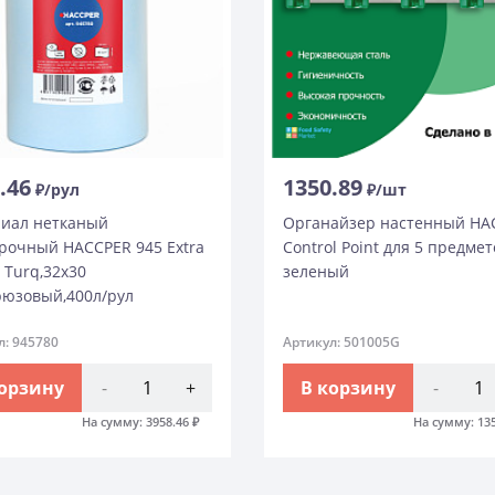
.46
1350.89
₽/рул
₽/шт
иал нетканый
Органайзер настенный HA
рочный HACCPER 945 Extra
Control Point для 5 предмет
 Turq,32х30
зеленый
рюзовый,400л/рул
л: 945780
Артикул: 501005G
корзину
-
+
В корзину
-
На сумму:
3958.46
₽
На сумму:
13