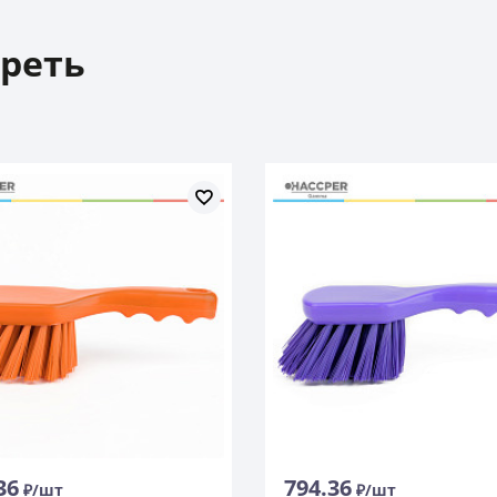
реть
36
794.36
₽/шт
₽/шт