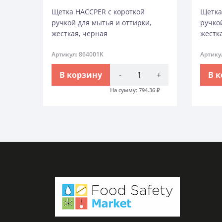
Щетка HACCPER с короткой
Щетка
ручкой для мытья и оттирки,
ручко
жесткая, черная
жестк
Артикул: 864001K
Артику
В корзину
-
+
В 
На сумму:
794.36
₽