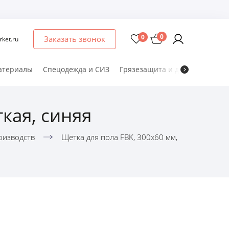
0
0
Заказать звонок
ket.ru
атериалы
Спецодежда и СИЗ
Грязезащита и дезматы
Мет
кая, синяя
оизводств
Щетка для пола FBK, 300х60 мм,