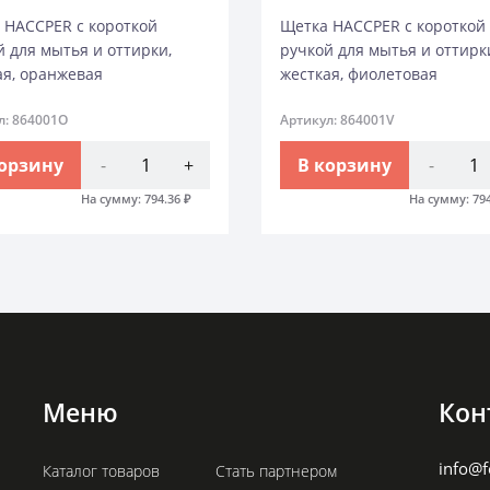
 HACCPER с короткой
Щетка HACCPER с короткой
й для мытья и оттирки,
ручкой для мытья и оттирк
ая, оранжевая
жесткая, фиолетовая
л: 864001O
Артикул: 864001V
корзину
-
+
В корзину
-
На сумму:
794.36
₽
На сумму:
79
Меню
Кон
info@f
Каталог товаров
Стать партнером