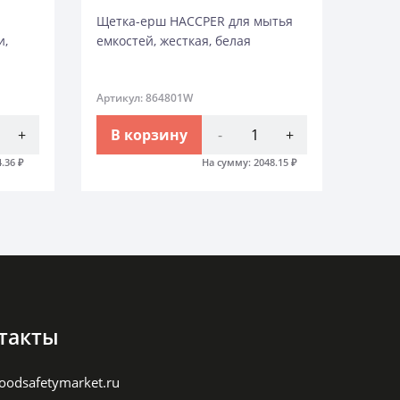
Щетка-ерш HACCPER для мытья
и,
емкостей, жесткая, белая
Артикул: 864801W
+
В корзину
-
+
4.36
₽
На сумму:
2048.15
₽
такты
oodsafetymarket.ru