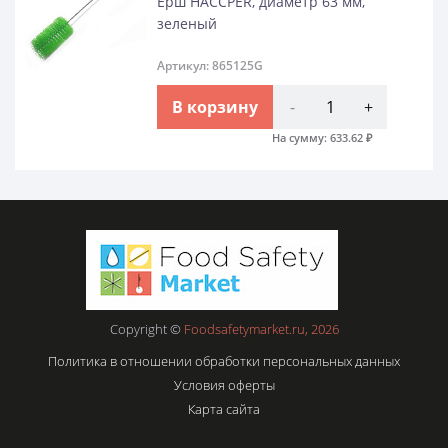
Ерш HACCPER, диаметр 63 мм,
зеленый
Артикул: 865125G
В корзину
-
+
На сумму:
633.62
₽
Copyright ©
Foodsafetymarket.ru, 2026
Политика в отношении обработки персональных данных
Условия оферты
Карта сайта