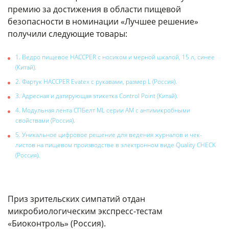
премию за достижения в области пищевой
безопасности в номинации «Лучшее решение»
получили следующие товары:
1. Ведро пищевое HACCPER с носиком и мерной шкалой, 15 л, синее
(Китай).
2. Фартук HACCPER Evatex с рукавами, размер L (Россия).
3. Адресная и датирующая этикетка Control Point (Китай).
4. Модульная лента СПБелт ML серии AM с антимикробными
свойствами (Россия).
5. Уникальное цифровое решение для ведения журналов и чек-
листов на пищевом производстве в электронном виде Quality CHECK
(Россия).
Приз зрительских симпатий отдан
микробиологическим экспресс-тестам
«Биоконтроль» (Россия).