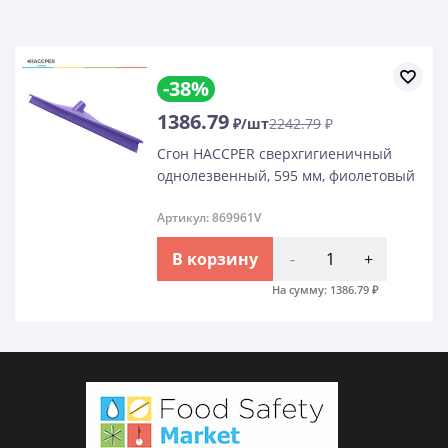
-38%
1386.79
₽/шт
2242.79
₽
Сгон HACCPER сверхгигиеничный
однолезвенный, 595 мм, фиолетовый
Артикул: 869961V
В корзину
-
+
На сумму:
1386.79
₽