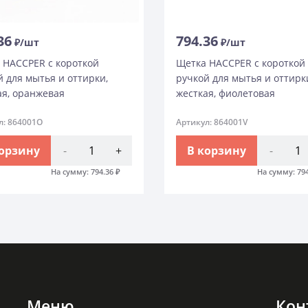
36
794.36
₽/шт
₽/шт
 HACCPER с короткой
Щетка HACCPER с короткой
й для мытья и оттирки,
ручкой для мытья и оттирк
ая, оранжевая
жесткая, фиолетовая
л: 864001O
Артикул: 864001V
корзину
-
+
В корзину
-
На сумму:
794.36
₽
На сумму:
79
Меню
Кон