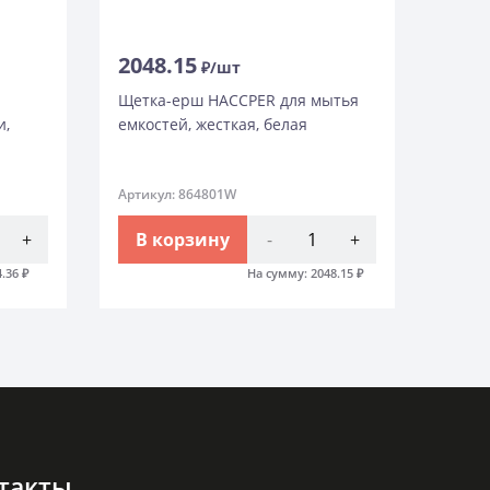
2048.15
₽/шт
Щетка-ерш HACCPER для мытья
и,
емкостей, жесткая, белая
Артикул: 864801W
+
В корзину
-
+
4.36
₽
На сумму:
2048.15
₽
такты