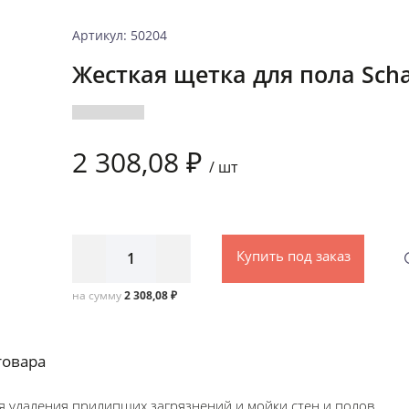
Артикул: 50204
Жесткая щетка для пола Sch
2 308,08 ₽
/
шт
Купить под заказ
на сумму
2 308,08 ₽
товара
я удаления прилипших загрязнений и мойки стен и полов.