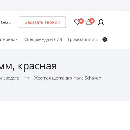
0
0
Заказать звонок
ket.ru
атериалы
Спецодежда и СИЗ
Грязезащита и дезматы
Мет
мм, красная
оизводств
Жесткая щетка для пола Schavon