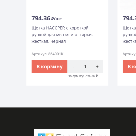
794.36
794.
₽/шт
Щетка HACCPER с короткой
Щетка
ручкой для мытья и оттирки,
ручко
жесткая, черная
жестк
Артикул: 864001K
Артику
В корзину
-
+
В 
На сумму:
794.36
₽