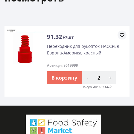
91.32
₽/шт
Переходник для рукояток HACCPER
Европа-Америка, красный
Артикул: 861999R
В корзину
-
+
На сумму:
182.64
₽