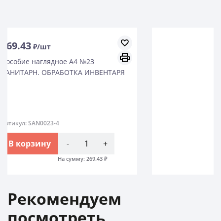
881.72
₽/шт
Фартук HACCPER Evatex с рукавами,
размер L, 1300х950 мм, 10 шт
Артикул: 333001
В корзину
-
+
На сумму:
8817.2
₽
Рекомендуем
посмотреть