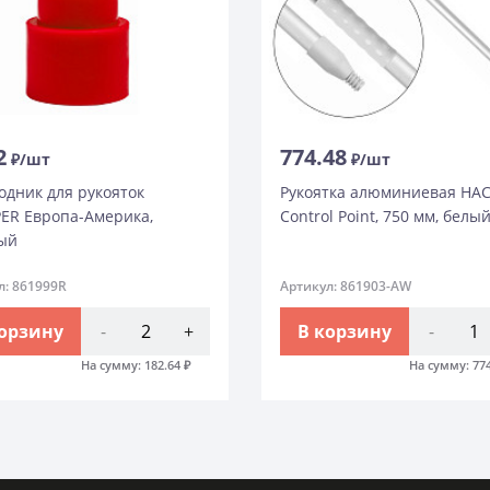
2
774.48
₽/шт
₽/шт
одник для рукояток
Рукоятка алюминиевая HA
ER Европа-Америка,
Control Point, 750 мм, белы
ый
л: 861999R
Артикул: 861903-AW
корзину
-
+
В корзину
-
На сумму:
182.64
₽
На сумму:
77