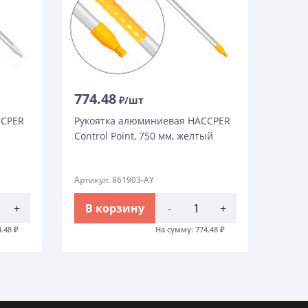
774.48
₽/шт
CCPER
Рукоятка алюминиевая HACCPER
й
Control Point, 750 мм, желтый
Артикул: 861903-AY
+
В корзину
-
+
4.48
₽
На сумму:
774.48
₽