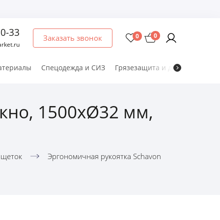
60-33
0
0
Заказать звонок
rket.ru
атериалы
Спецодежда и СИЗ
Грязезащита и дезматы
Мет
кно, 1500xØ32 мм,
 щеток
Эргономичная рукоятка Schavon