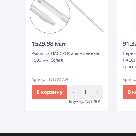
1529.98
91.3
₽/шт
Рукоятка HACCPER алюминиевая,
Перех
1500 мм, белая
HACCP
красн
Артикул: 861907-AW
Артику
В корзину
-
+
В 
На сумму:
1529.98
₽