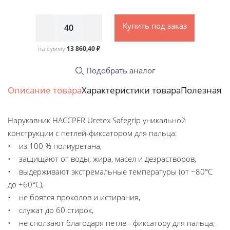
Купить под заказ
на сумму
13 860,40 ₽
Подобрать аналог
Описание товара
Характеристики товара
Полезная 
Нарукавник HACCPER Uretex Safegrip уникальной
конструкции с петлей-фиксатором для пальца:
• из 100 % полиуретана,
• защищают от воды, жира, масел и дезрастворов,
• выдерживают экстремальные температуры (от −80°C
до +60°C),
• не боятся проколов и истирания,
• служат до 60 стирок,
• не сползают благодаря петле - фиксатору для пальца,