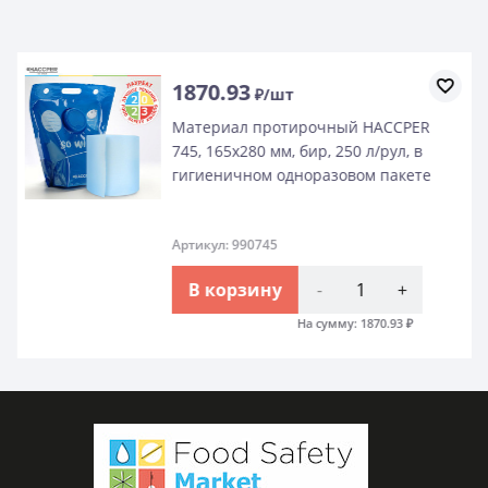
1870.93
₽/шт
Материал протирочный HACCPER
745, 165х280 мм, бир, 250 л/рул, в
гигиеничном одноразовом пакете
Артикул: 990745
В корзину
-
+
На сумму:
1870.93
₽