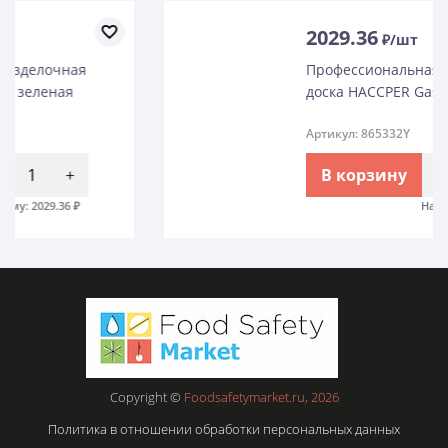
2029.36
₽/шт
Профессиональная разделочная
доска HACCPER Gastra, желтая
Артикул: 865332Y
В корзину
-
+
На сумму:
2029.36
₽
Copyright ©
Foodsafetymarket.ru, 2026
Политика в отношении обработки персональных данных