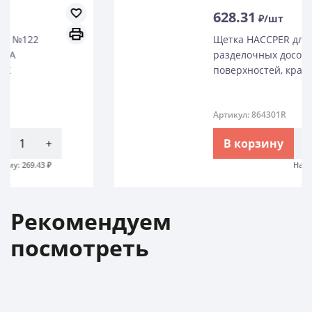
628.31
₽/шт
Щетка HACCPER для мытья
разделочных досок, рабочих
поверхностей, красная
Артикул: 864301R
В корзину
-
+
На сумму:
628.31
₽
Рекомендуем
посмотреть