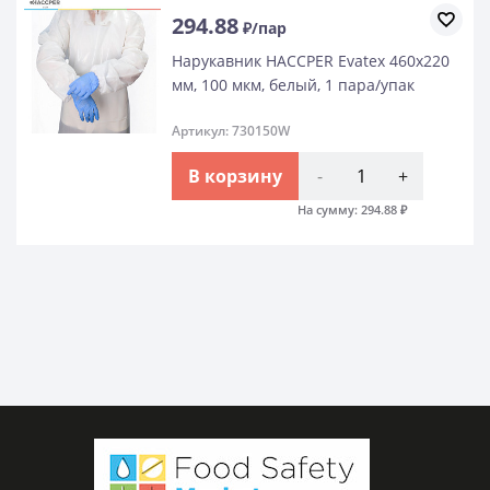
294.88
₽/пар
Нарукавник HACCPER Evatex 460х220
мм, 100 мкм, белый, 1 пара/упак
Артикул: 730150W
В корзину
-
+
На сумму:
294.88
₽