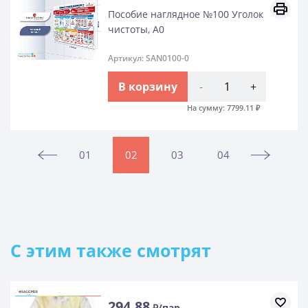
Пособие наглядное №100 Уголок
чистоты, А0
Артикул: SAN0100-0
В корзину
-
+
На сумму:
7799.11
₽
01
02
03
04
C этим также смотрят
294.88
₽/пар