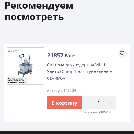
Рекомендуем
посмотреть
21857
₽/шт
Система двухведерная Vileda
УльтраСпид Про, с туннельным
отжимом
Артикул: 147209
В корзину
-
+
На сумму:
21857
₽