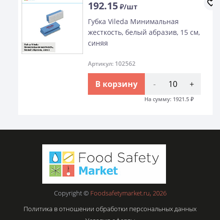
192.15
₽/шт
Губка Vileda Минимальная
жесткость, белый абразив, 15 см,
синяя
Артикул: 102562
В корзину
-
+
На сумму:
1921.5
₽
Copyright ©
Foodsafetymarket.ru, 2026
Политика в отношении обработки персональных данных