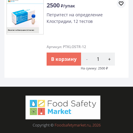
2500
₽/упак
Петритест на определение
Клостридии, 12 тестов
Артикул: PTKLOSTR-12
В корзину
-
+
На сумму:
2500
₽
Copyright ©
Foodsafetymarket.ru, 2026