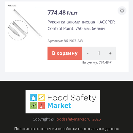
774.48
₽/шт
Рукоятка алюминиевая HACCPER
Control Point, 750 мм, белый
Артикул: 861903-AW
В корзину
-
+
На сумму:
774.48
₽
Copyright ©
Foodsafetymarket.ru, 2026
Политика в отношении обработки персональных данных