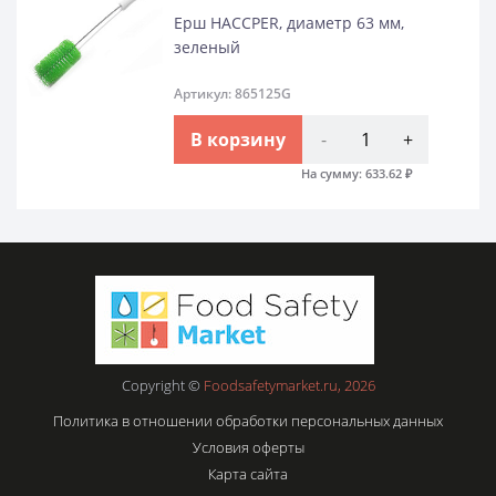
Ерш HACCPER, диаметр 63 мм,
зеленый
Артикул: 865125G
В корзину
-
+
На сумму:
633.62
₽
Copyright ©
Foodsafetymarket.ru, 2026
Политика в отношении обработки персональных данных
Условия оферты
Карта сайта