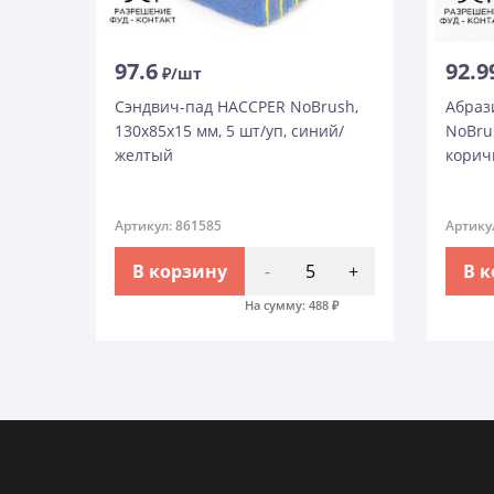
97.6
92.9
₽/шт
Сэндвич-пад HACCPER NoBrush,
Абраз
130х85х15 мм, 5 шт/уп, синий/
NoBrus
желтый
корич
Артикул: 861585
Артику
В корзину
-
+
В 
На сумму:
488
₽