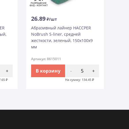
26.89
₽/шт
ER
Абразивный лайнер HACCPER
лый,
NoBrush S-liner, средней
жесткости, зеленый, 150х100х9
мм
Артикул: 8615011
+
В корзину
-
+
7.65
₽
На сумму:
134.45
₽