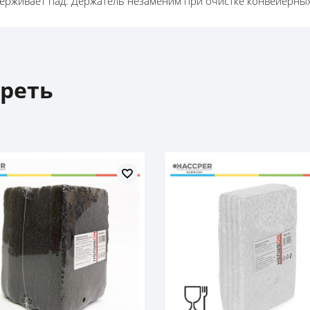
ерживает пад. Держатель незаменим при очистке конвейерных
реть