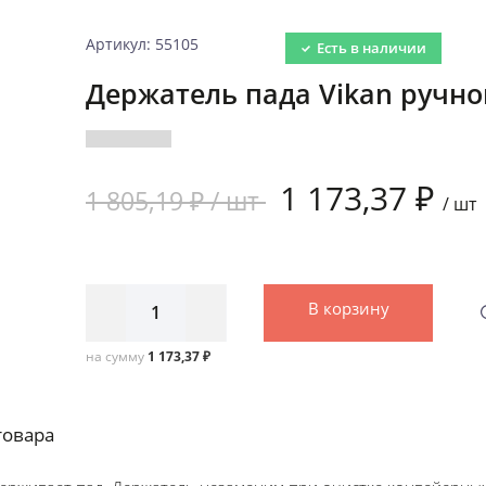
Артикул: 55105
Есть в наличии
Держатель пада Vikan ручно
1 173,37 ₽
1 805,19 ₽ /
шт
/
шт
В корзину
на сумму
1 173,37 ₽
товара