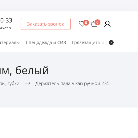
60-33
0
0
Заказать звонок
rket.ru
атериалы
Спецодежда и СИЗ
Грязезащита и дезматы
Мет
мм, белый
ры, губки
Держатель пада Vikan ручной 235