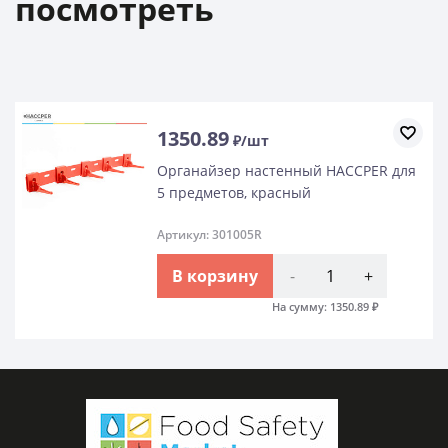
посмотреть
89
1350.
₽/шт
йзер настенный HACCPER для
Органа
метов, красный
5 пред
 301005R
Артикул:
орзину
-
+
В к
На сумму:
1350.89
₽