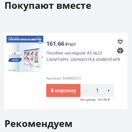
Покупают вместе
6
256.1
₽/шт
е наглядное А5 №23
Крючок
РН. ОБРАБОТКА ИНВЕНТАРЯ
HACCPER
упак
 SAN0023-5
Артикул
орзину
-
+
В к
На сумму:
161.66
₽
Рекомендуем