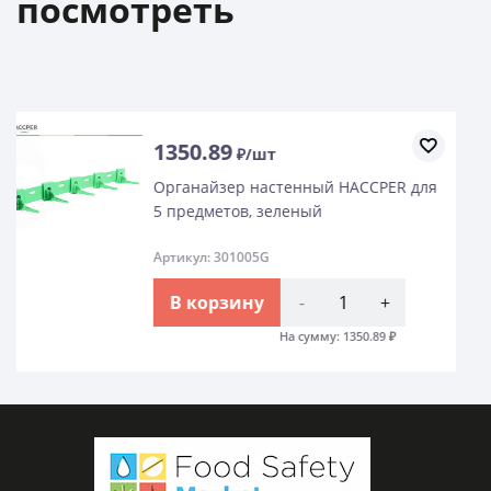
посмотреть
1350.89
₽/шт
Органайзер настенный HACCPER для
5 предметов, красный
Артикул: 301005R
В корзину
-
+
На сумму:
1350.89
₽