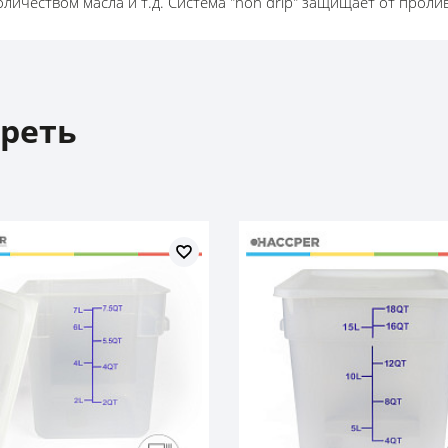
личеством масла и т.д. Система "non drip" защищает от проли
реть