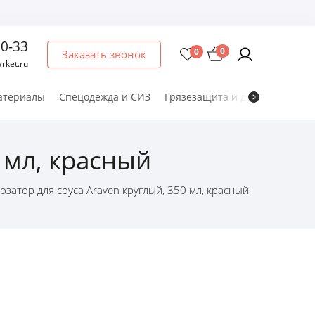
60-33
0
0
Заказать звонок
rket.ru
атериалы
Спецодежда и СИЗ
Грязезащита и дезматы
Мет
 мл, красный
озатор для соуса Araven круглый, 350 мл, красный