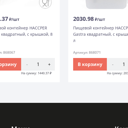
.37
2030.98
₽/шт
₽/шт
ой контейнер HACCPER
Пищевой контейнер HACC
a квадратный, с крышкой, 8
Gastra квадратный, с крышк
л
л: 868067
Артикул: 868071
корзину
-
+
В корзину
-
На сумму:
1440.37
₽
На сумму:
20