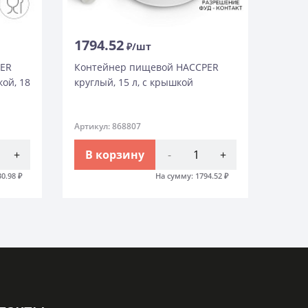
1794.52
₽/шт
PER
Контейнер пищевой HACCPER
ой, 18
круглый, 15 л, с крышкой
Артикул: 868807
+
В корзину
-
+
30.98
₽
На сумму:
1794.52
₽