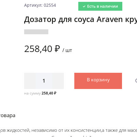
Артикул: 02554
Есть в наличии
Дозатор для соуса Araven кр
258,40 ₽
/
шт
В корзину
на сумму
258,40 ₽
товара
ов жидкостей, независимо от их консистенции,а также для мас