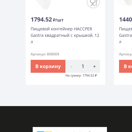
1794.52
1440
₽/шт
Пищевой контейнер HACCPER
Пищев
Gastra квадратный с крышкой, 12
Gastr
л
л
Артикул: 868069
Артику
В корзину
-
+
В 
На сумму:
1794.52
₽