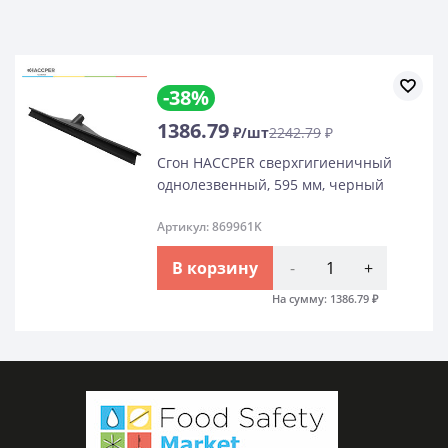
-38%
1386.79
₽/шт
2242.79
₽
Сгон HACCPER сверхгигиеничный
однолезвенный, 595 мм, черный
Артикул: 869961K
В корзину
-
+
На сумму:
1386.79
₽