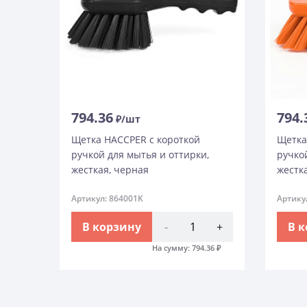
794.36
794.
₽/шт
Щетка HACCPER с короткой
Щетка
ручкой для мытья и оттирки,
ручко
жесткая, черная
жестк
Артикул: 864001K
Артику
В корзину
-
+
В 
На сумму:
794.36
₽