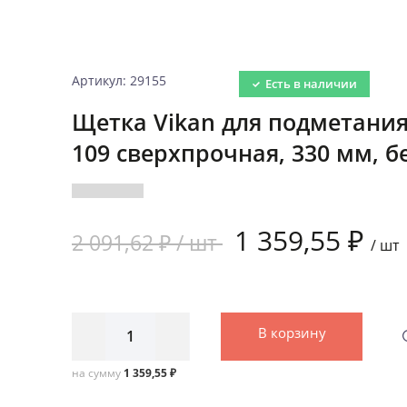
Артикул: 29155
Есть в наличии
Щетка Vikan для подметания 
109 сверхпрочная, 330 мм, б
1 359,55 ₽
2 091,62 ₽ /
шт
/
шт
В корзину
на сумму
1 359,55 ₽