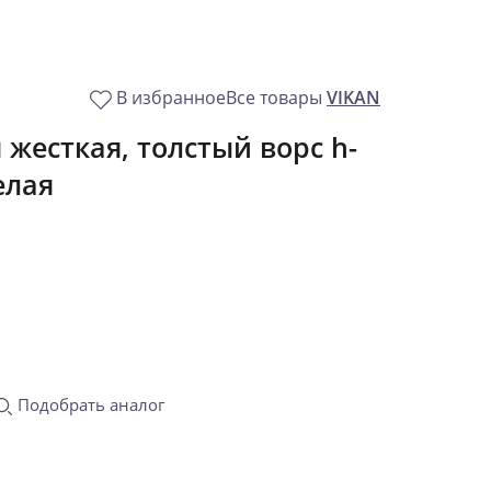
В избранное
Все товары
VIKAN
жесткая, толстый ворс h-
елая
Подобрать аналог