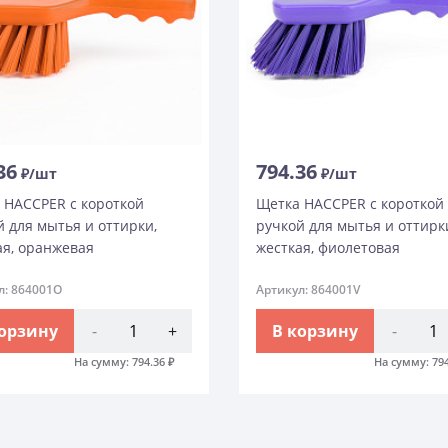
36
794.36
₽/шт
₽/шт
 HACCPER с короткой
Щетка HACCPER с короткой
й для мытья и оттирки,
ручкой для мытья и оттирк
ая, оранжевая
жесткая, фиолетовая
л: 864001O
Артикул: 864001V
корзину
-
+
В корзину
-
На сумму:
794.36
₽
На сумму:
79