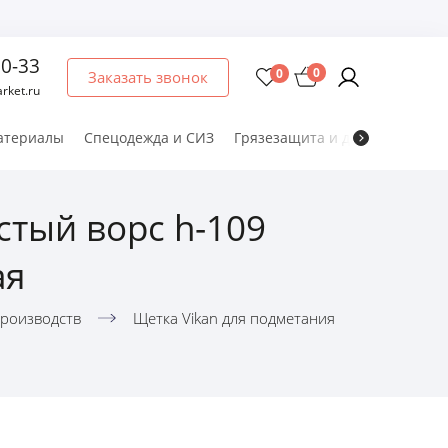
60-33
0
0
Заказать звонок
rket.ru
атериалы
Спецодежда и СИЗ
Грязезащита и дезматы
Мет
стый ворс h-109
ая
роизводств
Щетка Vikan для подметания