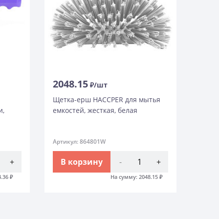
2048.15
₽/шт
Щетка-ерш HACCPER для мытья
и,
емкостей, жесткая, белая
Артикул: 864801W
+
В корзину
-
+
4.36
₽
На сумму:
2048.15
₽