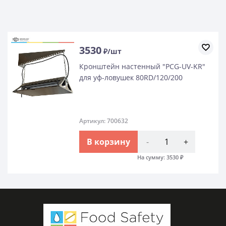
3530
₽/шт
Кронштейн настенный "PCG-UV-KR"
для уф-ловушек 80RD/120/200
Артикул: 700632
В корзину
-
+
На сумму:
3530
₽