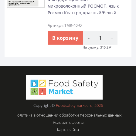
микроволоконный РОСМОП, язык
Росмоп Кваттро, красный/белый
Артикул: TMR-40-Q
В корзину
-
+
На сумму:
315.2
₽
Copyright ©
Foodsafetymarket.ru, 2026
Политика в отношении обработки персональных данных
Условия оферты
Карта сайта