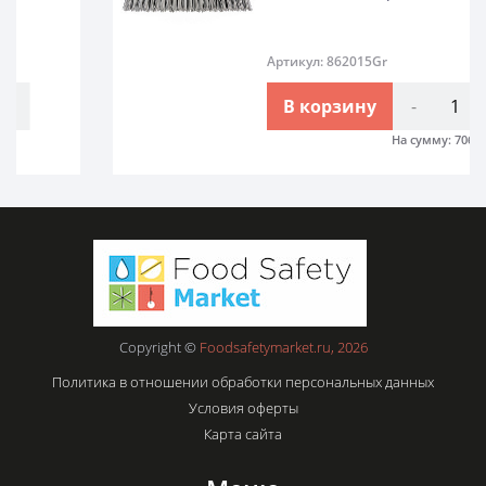
Артикул: 862015Gr
В корзину
-
+
На сумму:
706.61
₽
Copyright ©
Foodsafetymarket.ru, 2026
Политика в отношении обработки персональных данных
Условия оферты
Карта сайта